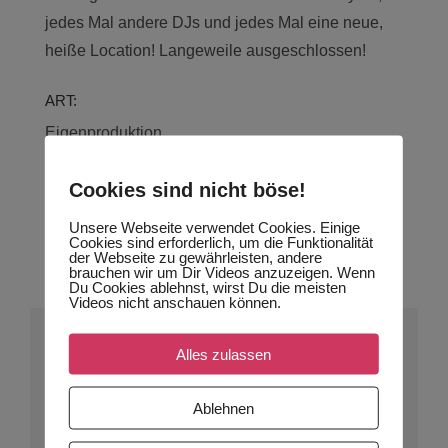
jedes Mal andere DJs und jedes Mal eine neue,
heiße Location! Langeweile ausgeschlossen!
ART:
Eigenproduktion
GENRE:
Cookies sind nicht böse!
Party, Elektro, House, Underground
Unsere Webseite verwendet Cookies. Einige
Cookies sind erforderlich, um die Funktionalität
der Webseite zu gewährleisten, andere
Bilder
brauchen wir um Dir Videos anzuzeigen. Wenn
Du Cookies ablehnst, wirst Du die meisten
Videos nicht anschauen können.
AUCH INTERESSIERT AN
Alles zulassen
1UHR60?
Ablehnen
sprich uns an: