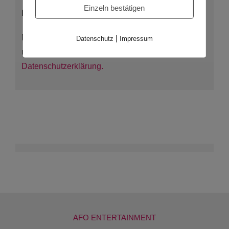
Einzeln bestätigen
Fehler:
Kontaktformular wurde nicht gefunden.
|
Mit einem Klick auf Senden, akzeptieren Sie
Datenschutz
Impressum
unsere Datenschutzbestimmungen lt. unserer
Datenschutzerklärung.
AFO ENTERTAINMENT