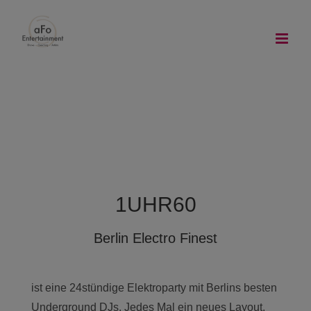
Zum
Inhalt
springen
1UHR60
Berlin Electro Finest
ist eine 24stündige Elektroparty mit Berlins besten
Underground DJs. Jedes Mal ein neues Layout,