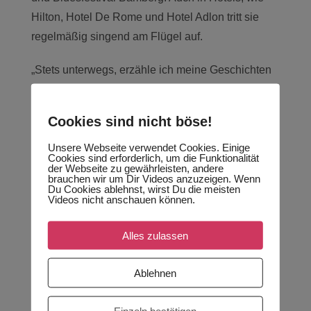
Hilton, Hotel De Rome und Hotel Adlon tritt sie
regelmäßig singend am Flügel auf.
„Stets unterwegs, erzähle ich meine Geschichten
in der Musik. Ich möchte mein
Publikum
unterhalten, aber auch zum Nachdenken
Cookies sind nicht böse!
anregen.“
Unsere Webseite verwendet Cookies. Einige
Mit dem Produzenten Charles „Chicky“ Reeves,
Cookies sind erforderlich, um die Funktionalität
der
bereits mit Künstlern, wie Ray Charles, James
der Webseite zu gewährleisten, andere
brauchen wir um Dir Videos anzuzeigen. Wenn
Brown, Prince und The Rolling Stones zusammen
Du Cookies ablehnst, wirst Du die meisten
Videos nicht anschauen können.
arbeitete, nahm Marie ihre Debüt-EP „All We´ve
Got“ in London auf.
Alles zulassen
Ablehnen
GENRE:
Firmenfeier, Open Air, Stadtfest, Privatfeier
Einzeln bestätigen