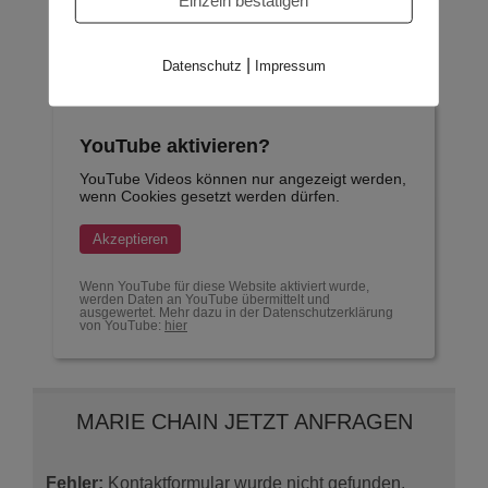
REPERTOIR:
|
Singer/Songwriter, Pop, Eigene Songs, Charts
Datenschutz
Impressum
YouTube aktivieren?
YouTube Videos können nur angezeigt werden,
wenn Cookies gesetzt werden dürfen.
Akzeptieren
Wenn YouTube für diese Website aktiviert wurde,
werden Daten an YouTube übermittelt und
ausgewertet. Mehr dazu in der Datenschutzerklärung
von YouTube:
hier
MARIE CHAIN JETZT ANFRAGEN
Fehler:
Kontaktformular wurde nicht gefunden.