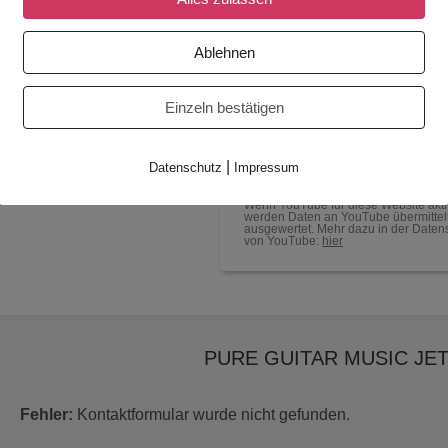
liefern.
Ablehnen
YouTube aktivieren?
YouTube Videos können nur ang
Einzeln bestätigen
wenn Cookies gesetzt werden d
Akzeptieren
|
Datenschutz
Impressum
Wenn YouTube für diese Website aktiv
werden Daten an YouTube übermittel
ausgewertet. Mehr dazu in der Daten
von YouTube:
hier
PURE GUITAR MUSIC JE
Fehler:
Kontaktformular wurde nicht gefunden.