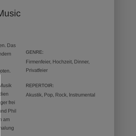
Music
ten. Das
GENRE:
ondern
Firmenfeier, Hochzeit, Dinner,
Privatfeier
oten.
REPERTOIR:
 Musik
dien
Akustik, Pop, Rock, Instrumental
er frei
und Phil
ch am
rmalung