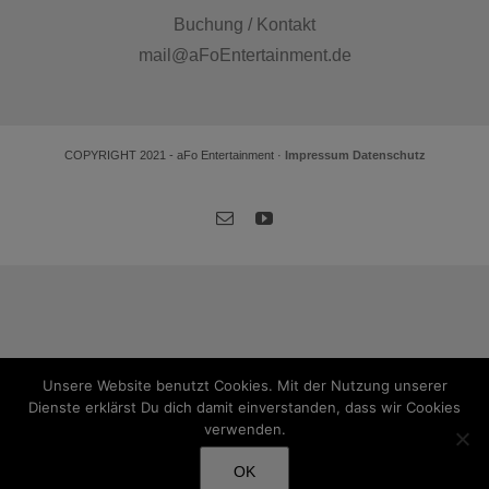
Buchung / Kontakt
mail@aFoEntertainment.de
COPYRIGHT 2021 - aFo Entertainment ·
Impressum
Datenschutz
E-
YouTube
Mail
Unsere Website benutzt Cookies. Mit der Nutzung unserer
Dienste erklärst Du dich damit einverstanden, dass wir Cookies
verwenden.
OK