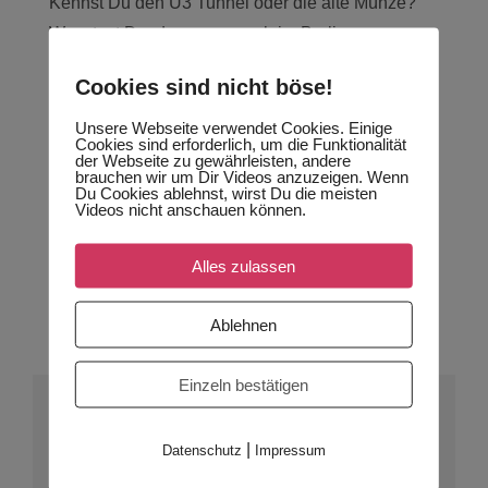
Kennst Du den U3 Tunnel oder die alte Münze?
Wusstest Du, dass man auch im Berliner
Fernsehturm exklusive Feiern ausrichten kann?
Cookies sind nicht böse!
Unsere Kunden wussten das vorher auch nicht.
Unsere Webseite verwendet Cookies. Einige
Cookies sind erforderlich, um die Funktionalität
ART:
der Webseite zu gewährleisten, andere
brauchen wir um Dir Videos anzuzeigen. Wenn
Auftragsarbeit
Du Cookies ablehnst, wirst Du die meisten
Videos nicht anschauen können.
GENRE:
Alles zulassen
Firmenfeier
Bilder
Ablehnen
Einzeln bestätigen
AUCH INTERESSIERT?
|
Datenschutz
Impressum
sprich uns an: