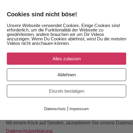
von Ludwigsfeldern für Ludwigsfelder
Cookies sind nicht böse!
www.lufest
Unsere Webseite verwendet Cookies. Einige Cookies sind
erforderlich, um die Funktionalität der Webseite zu
gewährleisten, andere brauchen wir um Dir Videos
anzuzeigen. Wenn Du Cookies ablehnst, wirst Du die meisten
Videos nicht anschauen können.
Bilder
Alles zulassen
Ablehnen
AUCH INTERESSIER
Einzeln bestätigen
sprich uns an:
Fehler:
Kontaktformular wurde nicht gefunden.
|
Datenschutz
Impressum
Mit einem Klick auf Senden, akzeptieren Sie unsere Datens
Datenschutzerklärung.