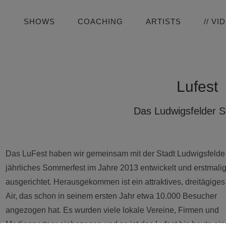
SHOWS
COACHING
ARTISTS
// VI
Lufest
Das Ludwigsfelder S
Das LuFest haben wir gemeinsam mit der Stadt Ludwigsfelde
jährliches Sommerfest im Jahre 2013 entwickelt und erstmali
ausgerichtet. Herausgekommen ist ein attraktives, dreitägige
Air, das schon in seinem ersten Jahr etwa 10.000 Besucher
angezogen hat. Es wurden viele lokale Vereine, Firmen und
Medienpartner einbezogen und so ist das Lufest bis heute ein