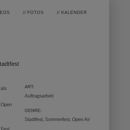
DEOS
// FOTOS
// KALENDER
tadtfest
ART:
 als
Auftragsarbeit
g
s Open
GENRE:
Stadtfest, Sommerfest, Open Air
 Fest