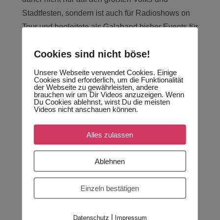
Stadtfesten, sondern ist auch für Radioshows on
Tour und begleitete als Galaband bisher Events für
die Sparkasse, die Daimler AG, Siemens, TUI,
Cookies sind nicht böse!
Edeka, die Deutsche Bank oder die Deutsche
Botschaft in London. Erweiterbar durch eine
Unsere Webseite verwendet Cookies. Einige
Cookies sind erforderlich, um die Funktionalität
zweite Sängerin und eine Saxophonistin gehört
der Webseite zu gewährleisten, andere
brauchen wir um Dir Videos anzuzeigen. Wenn
RadioNation zu einer der vielseitigsten und
Du Cookies ablehnst, wirst Du die meisten
Videos nicht anschauen können.
erfolgreichsten Show-und Coverbands des
Landes.
Alles zulassen
Seit 2015 sind die Musiker für TUI Crusises auf
den Weltmeeren unterwegs und begeistern die
Ablehnen
Gäste der Mein Schiff Flotte regelmäßig auf
Einzeln bestätigen
Routen im Mittelmeer, dem Orient oder der Karibik.
|
Datenschutz
Impressum