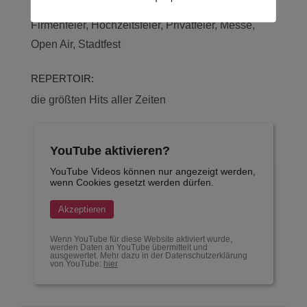
GENRE:
Firmenfeier, Hochzeitsfeier, Privatfeier, Messe,
Open Air, Stadtfest
REPERTOIR:
die größten Hits aller Zeiten
YouTube aktivieren?
YouTube Videos können nur angezeigt werden,
wenn Cookies gesetzt werden dürfen.
Akzeptieren
Wenn YouTube für diese Website aktiviert wurde,
werden Daten an YouTube übermittelt und
ausgewertet. Mehr dazu in der Datenschutzerklärung
von YouTube:
hier