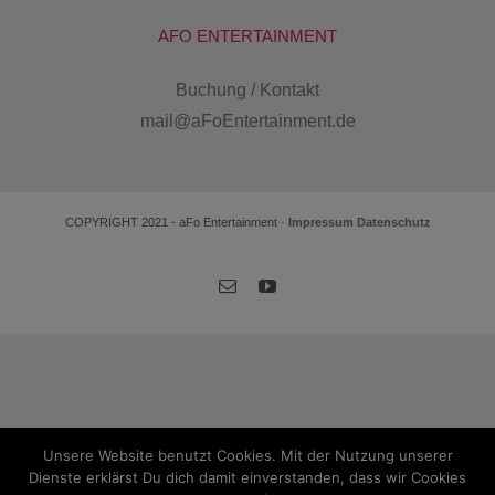
AFO ENTERTAINMENT
Buchung / Kontakt
mail@aFoEntertainment.de
COPYRIGHT 2021 - aFo Entertainment ·
Impressum
Datenschutz
E-
YouTube
Mail
Unsere Website benutzt Cookies. Mit der Nutzung unserer
Dienste erklärst Du dich damit einverstanden, dass wir Cookies