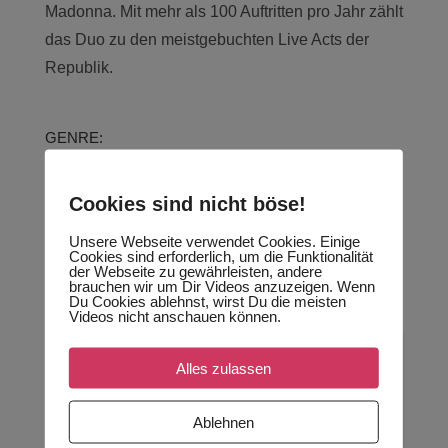
Madonna. Mit mehr als 100 Auftritten pro Jahr zählt
das Duo zu den meistgebuchten Live Acts der
Republik.
GENRE:
Firmenfeier, Open Air, Stadtfest, Privatfeier, Clubs
uvm.
Cookies sind nicht böse!
Unsere Webseite verwendet Cookies. Einige
REPERTOIR:
Cookies sind erforderlich, um die Funktionalität
der Webseite zu gewährleisten, andere
Rock, Pop, Reggae, Soul, Funk, Jazz uvm.
brauchen wir um Dir Videos anzuzeigen. Wenn
Du Cookies ablehnst, wirst Du die meisten
Videos nicht anschauen können.
Alles zulassen
YouTube aktivieren?
YouTube Videos können nur angezeigt werden,
wenn Cookies gesetzt werden dürfen.
Ablehnen