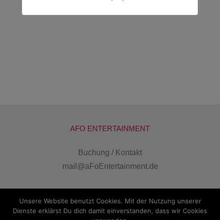
Comedy
Comedy
Ensemble
Moderation
Showkünstler
AFO ENTERTAINMENT
Buchung / Kontakt
mail@aFoEntertainment.de
Unsere Website benutzt Cookies. Mit der Nutzung unserer
Dienste erklärst Du dich damit einverstanden, dass wir Cookies
COPYRIGHT 2021 - aFo Entertainment ·
Impressum
Datenschutz