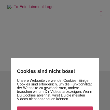
Zum
Inhalt
springen
dj
dj
dj
dj
ensemble
jazz
dj
dj
ensemble
Cookies sind nicht böse!
Unsere Webseite verwendet Cookies. Einige
AFO ENTERTAINMENT
Cookies sind erforderlich, um die Funktionalität
der Webseite zu gewährleisten, andere
brauchen wir um Dir Videos anzuzeigen. Wenn
Buchung / Kontakt
Du Cookies ablehnst, wirst Du die meisten
Videos nicht anschauen können.
mail@aFoEntertainment.de