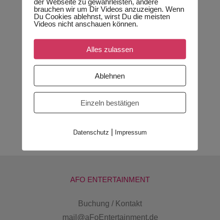
der Webseite zu gewährleisten, andere
brauchen wir um Dir Videos anzuzeigen. Wenn
Du Cookies ablehnst, wirst Du die meisten
Videos nicht anschauen können.
Alles zulassen
Künstler
Künstler
Ablehnen
Künstler
Künstler
Singer/Songwriter
Solomusiker
Künstler
Ensemble
Künstler
Singer/Songwriter
Ensemble
Singer/Songwriter
DJ
Ensemble
Jazz
Einzeln bestätigen
|
Datenschutz
Impressum
AFO ENTERTAINMENT
Buchung / Kontakt
mail@aFoEntertainment.de