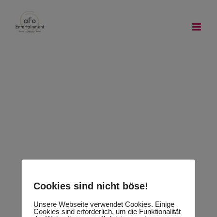
Zum
Moderation
Showkünstler
Walking Act
Inhalt
springen
Künstler
Künstler
Künstler
Ensemble
Partyband
Showband
Künstler
Ensemble
Partyband
Künstler
Partyband
Showband
Ensemble
Partyband
Showkünstler
Walking Act
Cookies sind nicht böse!
Unsere Webseite verwendet Cookies. Einige
Cookies sind erforderlich, um die Funktionalität