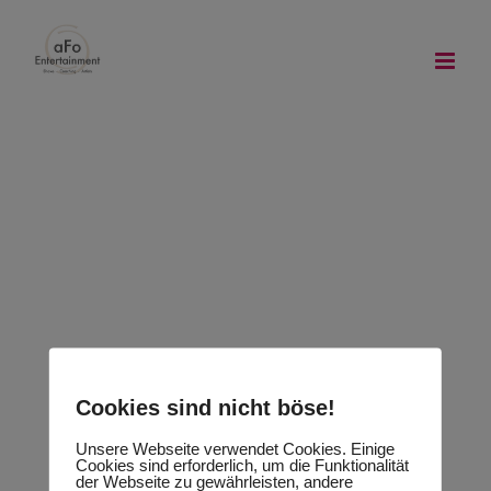
Zum
Inhalt
springen
solo artist
party band
show band
solo artist
Cookies sind nicht böse!
Unsere Webseite verwendet Cookies. Einige
Cookies sind erforderlich, um die Funktionalität
der Webseite zu gewährleisten, andere