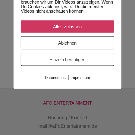
brauchen wir um Dir Videos anzuzeigen. Wenn
Du Cookies ablehnst, wirst Du die meisten
Videos nicht anschauen können.
solo artist
Alles zulassen
solo artist
solo artist
artists
singer/songwriter
solo artist
solo artist
party band
show band
solo artist
solo artist
singer/songwriter
solo artist
Ablehnen
solo artist
solo artist
dance
jazz
show artist
singer/songwriter
solo artist
solo artist
Einzeln bestätigen
|
Datenschutz
Impressum
AFO ENTERTAINMENT
Buchung / Kontakt
mail@aFoEntertainment.de